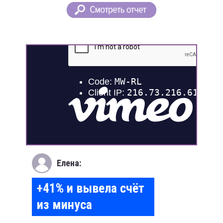
Елена
:
+41% и вывела счёт
из минуса